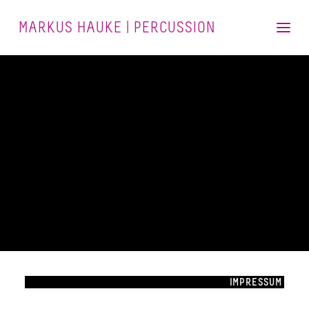
MARKUS HAUKE | PERCUSSION
Vita
Videos
Blu-ray
CDs
Fotos
Kontakt
IMPRESSUM